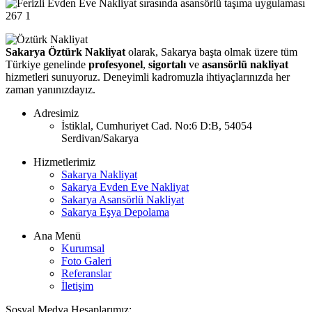
267
1
Sakarya Öztürk Nakliyat
olarak, Sakarya başta olmak üzere tüm
Türkiye genelinde
profesyonel
,
sigortalı
ve
asansörlü nakliyat
hizmetleri sunuyoruz. Deneyimli kadromuzla ihtiyaçlarınızda her
zaman yanınızdayız.
Adresimiz
İstiklal, Cumhuriyet Cad. No:6 D:B, 54054
Serdivan/Sakarya
Hizmetlerimiz
Sakarya Nakliyat
Sakarya Evden Eve Nakliyat
Sakarya Asansörlü Nakliyat
Sakarya Eşya Depolama
Ana Menü
Kurumsal
Foto Galeri
Referanslar
İletişim
Sosyal Medya Hesaplarımız: