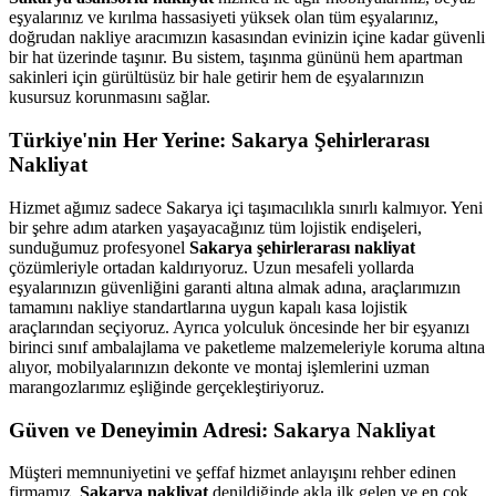
eşyalarınız ve kırılma hassasiyeti yüksek olan tüm eşyalarınız,
doğrudan nakliye aracımızın kasasından evinizin içine kadar güvenli
bir hat üzerinde taşınır. Bu sistem, taşınma gününü hem apartman
sakinleri için gürültüsüz bir hale getirir hem de eşyalarınızın
kusursuz korunmasını sağlar.
Türkiye'nin Her Yerine: Sakarya Şehirlerarası
Nakliyat
Hizmet ağımız sadece Sakarya içi taşımacılıkla sınırlı kalmıyor. Yeni
bir şehre adım atarken yaşayacağınız tüm lojistik endişeleri,
sunduğumuz profesyonel
Sakarya şehirlerarası nakliyat
çözümleriyle ortadan kaldırıyoruz. Uzun mesafeli yollarda
eşyalarınızın güvenliğini garanti altına almak adına, araçlarımızın
tamamını nakliye standartlarına uygun kapalı kasa lojistik
araçlarından seçiyoruz. Ayrıca yolculuk öncesinde her bir eşyanızı
birinci sınıf ambalajlama ve paketleme malzemeleriyle koruma altına
alıyor, mobilyalarınızın dekonte ve montaj işlemlerini uzman
marangozlarımız eşliğinde gerçekleştiriyoruz.
Güven ve Deneyimin Adresi: Sakarya Nakliyat
Müşteri memnuniyetini ve şeffaf hizmet anlayışını rehber edinen
firmamız,
Sakarya nakliyat
denildiğinde akla ilk gelen ve en çok