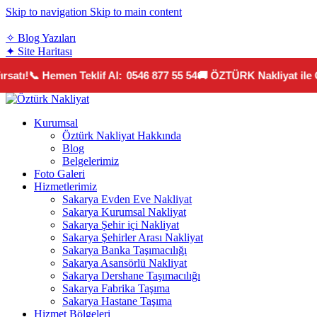
Skip to navigation
Skip to main content
teklif@sakaryaozturknakliyat.com
✧ Blog Yazıları
✦ Site Haritası
atı!
📞 Hemen Teklif Al:
0546 877 55 54
🚚 ÖZTÜRK Nakliyat ile Gü
Kurumsal
Öztürk Nakliyat Hakkında
Blog
Belgelerimiz
Foto Galeri
Hizmetlerimiz
Sakarya Evden Eve Nakliyat
Sakarya Kurumsal Nakliyat
Sakarya Şehir içi Nakliyat
Sakarya Şehirler Arası Nakliyat
Sakarya Banka Taşımacılığı
Sakarya Asansörlü Nakliyat
Sakarya Dershane Taşımacılığı
Sakarya Fabrika Taşıma
Sakarya Hastane Taşıma
Hizmet Bölgeleri