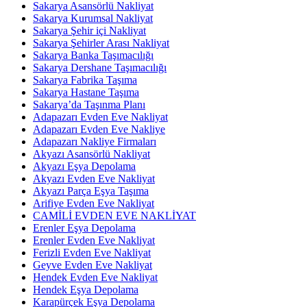
Sakarya Asansörlü Nakliyat
Sakarya Kurumsal Nakliyat
Sakarya Şehir içi Nakliyat
Sakarya Şehirler Arası Nakliyat
Sakarya Banka Taşımacılığı
Sakarya Dershane Taşımacılığı
Sakarya Fabrika Taşıma
Sakarya Hastane Taşıma
Sakarya’da Taşınma Planı
Adapazarı Evden Eve Nakliyat
Adapazarı Evden Eve Nakliye
Adapazarı Nakliye Firmaları
Akyazı Asansörlü Nakliyat
Akyazı Eşya Depolama
Akyazı Evden Eve Nakliyat
Akyazı Parça Eşya Taşıma
Arifiye Evden Eve Nakliyat
CAMİLİ EVDEN EVE NAKLİYAT
Erenler Eşya Depolama
Erenler Evden Eve Nakliyat
Ferizli Evden Eve Nakliyat
Geyve Evden Eve Nakliyat
Hendek Evden Eve Nakliyat
Hendek Eşya Depolama
Karapürçek Eşya Depolama