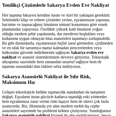
Yenilikçi Çözümlerle Sakarya Evden Eve Nakliyat
Her taşınma hikayesi kendine hastır ve özel bir yaklaşım gerektirir.
Sektördeki klişe ve ezbere çözümler yerine, eşyalarınızın yapısına,
hacmine ve taşınacağınız binaların mimari konumuna göre esnek
planlamalar yapıyoruz. Özellikle yüksek katlı binaların yoğun
olduğu modern şehir yapılarında, dar merdiven boşlukları veya
kullanıma uygun olmayan bina asansörleri taşınmayı zorlaştırabilir.
Bu gibi durumlarda, eşyalarınızın hiçbir zarar görmeden, çizilmeden
ve en ufak bir sarsıntıya maruz kalmadan pencerelerden veya
balkondan güvenle indirilmesini sağlayan
Sakarya evden eve
nakliyat
ve asansör sistemlerimizle devreye giriyoruz. Teknolojik
altyapımız sayesinde hem zamandan tasarruf sağlıyor hem de
taşınma sırasındaki tüm riskleri sıfıra indiriyoruz.
Sakarya Asansörlü Nakliyat ile Sıfır Risk,
Maksimum Hız
Gelişen teknolojiyle birlikte taşımacılık standartları da tamamen
değişti. Eşyaların insan gücüyle katlarca taşındığı eski yöntemler
hem eşyalarınıza zarar verme riski taşıyor hem de süreci çok fazla
uzatıyordu. Biz, filomuzda yer alan modern mobil dış cephe
asansörleri sayesinde bu problemi kökten çözüyoruz. Sunduğumuz
Sakarya asansörlü nakliyat
hizmeti ile ağır mobilyalarınız, beyaz