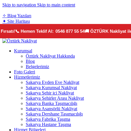
Skip to navigation
Skip to main content
teklif@sakaryaozturknakliyat.com
✧ Blog Yazıları
✦ Site Haritası
rsatı!
📞 Hemen Teklif Al:
0546 877 55 54
🚚 ÖZTÜRK Nakliyat ile 
Kurumsal
Öztürk Nakliyat Hakkında
Blog
Belgelerimiz
Foto Galeri
Hizmetlerimiz
Sakarya Evden Eve Nakliyat
Sakarya Kurumsal Nakliyat
Sakarya Şehir içi Nakliyat
Sakarya Şehirler Arası Nakliyat
Sakarya Banka Taşımacılığı
Sakarya Asansörlü Nakliyat
Sakarya Dershane Taşımacılığı
Sakarya Fabrika Taşıma
Sakarya Hastane Taşıma
Hizmet Bölgeleri