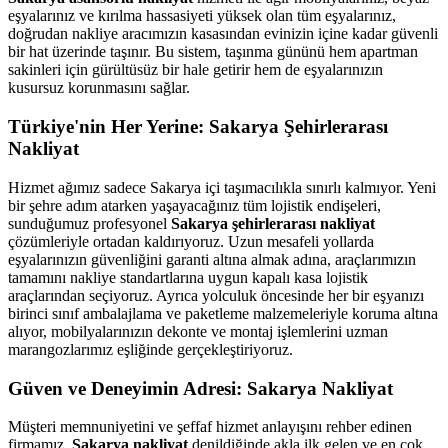
eşyalarınız ve kırılma hassasiyeti yüksek olan tüm eşyalarınız,
doğrudan nakliye aracımızın kasasından evinizin içine kadar güvenli
bir hat üzerinde taşınır. Bu sistem, taşınma gününü hem apartman
sakinleri için gürültüsüz bir hale getirir hem de eşyalarınızın
kusursuz korunmasını sağlar.
Türkiye'nin Her Yerine: Sakarya Şehirlerarası
Nakliyat
Hizmet ağımız sadece Sakarya içi taşımacılıkla sınırlı kalmıyor. Yeni
bir şehre adım atarken yaşayacağınız tüm lojistik endişeleri,
sunduğumuz profesyonel
Sakarya şehirlerarası nakliyat
çözümleriyle ortadan kaldırıyoruz. Uzun mesafeli yollarda
eşyalarınızın güvenliğini garanti altına almak adına, araçlarımızın
tamamını nakliye standartlarına uygun kapalı kasa lojistik
araçlarından seçiyoruz. Ayrıca yolculuk öncesinde her bir eşyanızı
birinci sınıf ambalajlama ve paketleme malzemeleriyle koruma altına
alıyor, mobilyalarınızın dekonte ve montaj işlemlerini uzman
marangozlarımız eşliğinde gerçekleştiriyoruz.
Güven ve Deneyimin Adresi: Sakarya Nakliyat
Müşteri memnuniyetini ve şeffaf hizmet anlayışını rehber edinen
firmamız,
Sakarya nakliyat
denildiğinde akla ilk gelen ve en çok