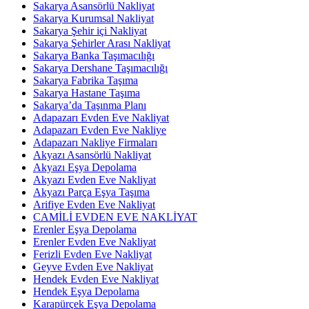
Sakarya Asansörlü Nakliyat
Sakarya Kurumsal Nakliyat
Sakarya Şehir içi Nakliyat
Sakarya Şehirler Arası Nakliyat
Sakarya Banka Taşımacılığı
Sakarya Dershane Taşımacılığı
Sakarya Fabrika Taşıma
Sakarya Hastane Taşıma
Sakarya’da Taşınma Planı
Adapazarı Evden Eve Nakliyat
Adapazarı Evden Eve Nakliye
Adapazarı Nakliye Firmaları
Akyazı Asansörlü Nakliyat
Akyazı Eşya Depolama
Akyazı Evden Eve Nakliyat
Akyazı Parça Eşya Taşıma
Arifiye Evden Eve Nakliyat
CAMİLİ EVDEN EVE NAKLİYAT
Erenler Eşya Depolama
Erenler Evden Eve Nakliyat
Ferizli Evden Eve Nakliyat
Geyve Evden Eve Nakliyat
Hendek Evden Eve Nakliyat
Hendek Eşya Depolama
Karapürçek Eşya Depolama