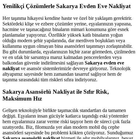
Yenilikçi Çözümlerle Sakarya Evden Eve Nakliyat
Her taşınma hikayesi kendine hastır ve özel bir yaklaşım gerektirir.
Sektördeki klişe ve ezbere çözümler yerine, eşyalarınızın yapısına,
hacmine ve taşınacağınız binaların mimari konumuna göre esnek
planlamalar yapıyoruz. Özellikle yüksek katlı binaların yoğun
olduğu modern şehir yapılarında, dar merdiven boşlukları veya
kullanıma uygun olmayan bina asansörleri taşınmayı zorlaştırabilir.
Bu gibi durumlarda, eşyalarınızın hiçbir zarar görmeden, çizilmeden
ve en ufak bir sarsıntıya maruz kalmadan pencerelerden veya
balkondan güvenle indirilmesini sağlayan
Sakarya evden eve
nakliyat
ve asansör sistemlerimizle devreye giriyoruz. Teknolojik
altyapımız sayesinde hem zamandan tasarruf sağlıyor hem de
taşınma sırasındaki tüm riskleri sıfıra indiriyoruz.
Sakarya Asansörlü Nakliyat ile Sıfır Risk,
Maksimum Hız
Gelişen teknolojiyle birlikte taşımacılık standartları da tamamen
değişti. Eşyaların insan gücüyle katlarca taşındığı eski yöntemler
hem eşyalarınıza zarar verme riski taşıyor hem de süreci çok fazla
uzatıyordu. Biz, filomuzda yer alan modern mobil dış cephe
asansörleri sayesinde bu problemi kökten çözüyoruz. Sunduğumuz
Sakarya asansörlü nakliyat
hizmeti ile ağır mobilyalarınız, beyaz