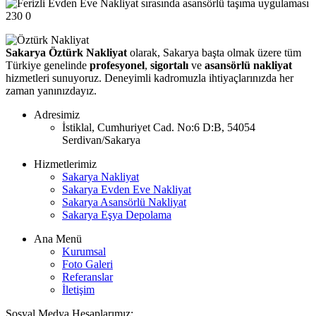
230
0
Sakarya Öztürk Nakliyat
olarak, Sakarya başta olmak üzere tüm
Türkiye genelinde
profesyonel
,
sigortalı
ve
asansörlü nakliyat
hizmetleri sunuyoruz. Deneyimli kadromuzla ihtiyaçlarınızda her
zaman yanınızdayız.
Adresimiz
İstiklal, Cumhuriyet Cad. No:6 D:B, 54054
Serdivan/Sakarya
Hizmetlerimiz
Sakarya Nakliyat
Sakarya Evden Eve Nakliyat
Sakarya Asansörlü Nakliyat
Sakarya Eşya Depolama
Ana Menü
Kurumsal
Foto Galeri
Referanslar
İletişim
Sosyal Medya Hesaplarımız: