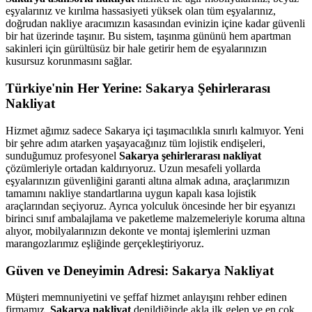
eşyalarınız ve kırılma hassasiyeti yüksek olan tüm eşyalarınız,
doğrudan nakliye aracımızın kasasından evinizin içine kadar güvenli
bir hat üzerinde taşınır. Bu sistem, taşınma gününü hem apartman
sakinleri için gürültüsüz bir hale getirir hem de eşyalarınızın
kusursuz korunmasını sağlar.
Türkiye'nin Her Yerine: Sakarya Şehirlerarası
Nakliyat
Hizmet ağımız sadece Sakarya içi taşımacılıkla sınırlı kalmıyor. Yeni
bir şehre adım atarken yaşayacağınız tüm lojistik endişeleri,
sunduğumuz profesyonel
Sakarya şehirlerarası nakliyat
çözümleriyle ortadan kaldırıyoruz. Uzun mesafeli yollarda
eşyalarınızın güvenliğini garanti altına almak adına, araçlarımızın
tamamını nakliye standartlarına uygun kapalı kasa lojistik
araçlarından seçiyoruz. Ayrıca yolculuk öncesinde her bir eşyanızı
birinci sınıf ambalajlama ve paketleme malzemeleriyle koruma altına
alıyor, mobilyalarınızın dekonte ve montaj işlemlerini uzman
marangozlarımız eşliğinde gerçekleştiriyoruz.
Güven ve Deneyimin Adresi: Sakarya Nakliyat
Müşteri memnuniyetini ve şeffaf hizmet anlayışını rehber edinen
firmamız,
Sakarya nakliyat
denildiğinde akla ilk gelen ve en çok