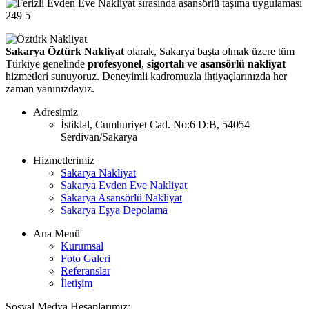
249
5
Sakarya Öztürk Nakliyat
olarak, Sakarya başta olmak üzere tüm
Türkiye genelinde
profesyonel
,
sigortalı
ve
asansörlü nakliyat
hizmetleri sunuyoruz. Deneyimli kadromuzla ihtiyaçlarınızda her
zaman yanınızdayız.
Adresimiz
İstiklal, Cumhuriyet Cad. No:6 D:B, 54054
Serdivan/Sakarya
Hizmetlerimiz
Sakarya Nakliyat
Sakarya Evden Eve Nakliyat
Sakarya Asansörlü Nakliyat
Sakarya Eşya Depolama
Ana Menü
Kurumsal
Foto Galeri
Referanslar
İletişim
Sosyal Medya Hesaplarımız: