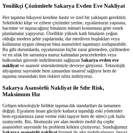
Yenilikçi Çözümlerle Sakarya Evden Eve Nakliyat
Her taşınma hikayesi kendine hastır ve özel bir yaklaşım gerektirir.
Sektördeki klişe ve ezbere çözümler yerine, eşyalarınızın yapısına,
hacmine ve taşınacağınız binaların mimari konumuna göre esnek
planlamalar yapıyoruz. Özellikle yüksek katlı binaların yoğun
olduğu modern şehir yapılarında, dar merdiven boşlukları veya
kullanıma uygun olmayan bina asansörleri taşınmayı zorlaştırabilir.
Bu gibi durumlarda, eşyalarınızın hiçbir zarar görmeden, çizilmeden
ve en ufak bir sarsıntıya maruz kalmadan pencerelerden veya
balkondan güvenle indirilmesini sağlayan
Sakarya evden eve
nakliyat
ve asansör sistemlerimizle devreye giriyoruz. Teknolojik
altyapımız sayesinde hem zamandan tasarruf sağlıyor hem de
taşınma sırasındaki tüm riskleri sıfıra indiriyoruz.
Sakarya Asansörlü Nakliyat ile Sıfır Risk,
Maksimum Hız
Gelişen teknolojiyle birlikte taşımacılık standartları da tamamen
değişti. Eşyaların insan gücüyle katlarca taşındığı eski yöntemler
hem eşyalarınıza zarar verme riski taşıyor hem de süreci çok fazla
uzatıyordu. Biz, filomuzda yer alan modern mobil dış cephe
asansörleri sayesinde bu problemi kökten çözüyoruz. Sunduğumuz
Sakarya asansörlü nakliyat
hizmeti ile ağır mobilyalarınız, beyaz