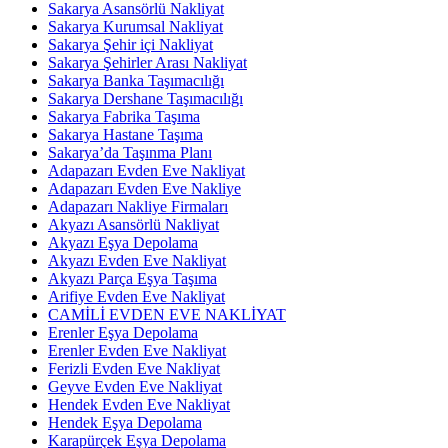
Sakarya Asansörlü Nakliyat
Sakarya Kurumsal Nakliyat
Sakarya Şehir içi Nakliyat
Sakarya Şehirler Arası Nakliyat
Sakarya Banka Taşımacılığı
Sakarya Dershane Taşımacılığı
Sakarya Fabrika Taşıma
Sakarya Hastane Taşıma
Sakarya’da Taşınma Planı
Adapazarı Evden Eve Nakliyat
Adapazarı Evden Eve Nakliye
Adapazarı Nakliye Firmaları
Akyazı Asansörlü Nakliyat
Akyazı Eşya Depolama
Akyazı Evden Eve Nakliyat
Akyazı Parça Eşya Taşıma
Arifiye Evden Eve Nakliyat
CAMİLİ EVDEN EVE NAKLİYAT
Erenler Eşya Depolama
Erenler Evden Eve Nakliyat
Ferizli Evden Eve Nakliyat
Geyve Evden Eve Nakliyat
Hendek Evden Eve Nakliyat
Hendek Eşya Depolama
Karapürçek Eşya Depolama