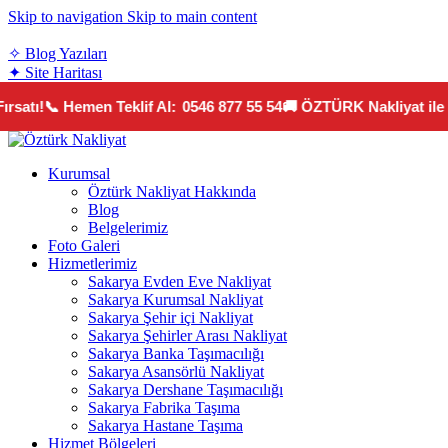
Skip to navigation
Skip to main content
teklif@sakaryaozturknakliyat.com
✧ Blog Yazıları
✦ Site Haritası
satı!
📞 Hemen Teklif Al:
0546 877 55 54
🚚 ÖZTÜRK Nakliyat ile G
Kurumsal
Öztürk Nakliyat Hakkında
Blog
Belgelerimiz
Foto Galeri
Hizmetlerimiz
Sakarya Evden Eve Nakliyat
Sakarya Kurumsal Nakliyat
Sakarya Şehir içi Nakliyat
Sakarya Şehirler Arası Nakliyat
Sakarya Banka Taşımacılığı
Sakarya Asansörlü Nakliyat
Sakarya Dershane Taşımacılığı
Sakarya Fabrika Taşıma
Sakarya Hastane Taşıma
Hizmet Bölgeleri