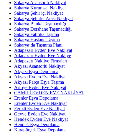
Sakarya Asansörlü Nakliyat
Sakarya Kurumsal Nakliyat
Sakarya Şehir içi Nakliyat
Sakarya Şehirler Arası Nakliyat
Sakarya Banka Taşımacılığı
Sakarya Dershane Taşımacılığı
Sakarya Fabrika Taşıma
Sakarya Hastane Taşıma
Sakarya’da Taşınma Planı
Adapazarı Evden Eve Nakliyat
Adapazarı Evden Eve Nakliye
Adapazarı Nakliye Firmaları
Akyazı Asansörlü Nakliyat
Akyazı Eşya Depolama
Akyazı Evden Eve Nakliyat
Akyazı Parça Eşya Taşıma
Arifiye Evden Eve Nakliyat
CAMİLİ EVDEN EVE NAKLİYAT
Erenler Eşya Depolama
Erenler Evden Eve Nakliyat
Ferizli Evden Eve Nakliyat
Geyve Evden Eve Nakliyat
Hendek Evden Eve Nakliyat
Hendek Eşya Depolama
Karapürçek Eşya Depolama