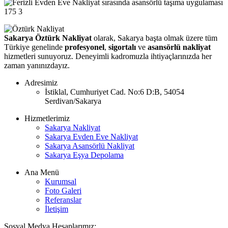
175
3
Sakarya Öztürk Nakliyat
olarak, Sakarya başta olmak üzere tüm
Türkiye genelinde
profesyonel
,
sigortalı
ve
asansörlü nakliyat
hizmetleri sunuyoruz. Deneyimli kadromuzla ihtiyaçlarınızda her
zaman yanınızdayız.
Adresimiz
İstiklal, Cumhuriyet Cad. No:6 D:B, 54054
Serdivan/Sakarya
Hizmetlerimiz
Sakarya Nakliyat
Sakarya Evden Eve Nakliyat
Sakarya Asansörlü Nakliyat
Sakarya Eşya Depolama
Ana Menü
Kurumsal
Foto Galeri
Referanslar
İletişim
Sosyal Medya Hesaplarımız: