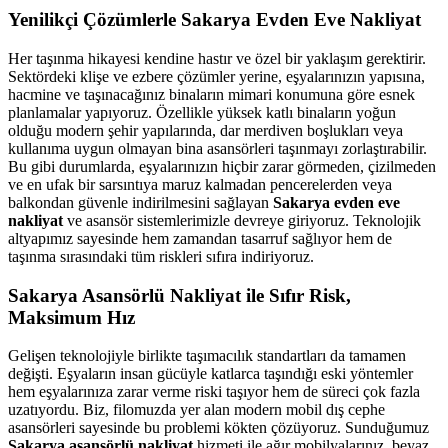
Yenilikçi Çözümlerle Sakarya Evden Eve Nakliyat
Her taşınma hikayesi kendine hastır ve özel bir yaklaşım gerektirir.
Sektördeki klişe ve ezbere çözümler yerine, eşyalarınızın yapısına,
hacmine ve taşınacağınız binaların mimari konumuna göre esnek
planlamalar yapıyoruz. Özellikle yüksek katlı binaların yoğun
olduğu modern şehir yapılarında, dar merdiven boşlukları veya
kullanıma uygun olmayan bina asansörleri taşınmayı zorlaştırabilir.
Bu gibi durumlarda, eşyalarınızın hiçbir zarar görmeden, çizilmeden
ve en ufak bir sarsıntıya maruz kalmadan pencerelerden veya
balkondan güvenle indirilmesini sağlayan
Sakarya evden eve
nakliyat
ve asansör sistemlerimizle devreye giriyoruz. Teknolojik
altyapımız sayesinde hem zamandan tasarruf sağlıyor hem de
taşınma sırasındaki tüm riskleri sıfıra indiriyoruz.
Sakarya Asansörlü Nakliyat ile Sıfır Risk,
Maksimum Hız
Gelişen teknolojiyle birlikte taşımacılık standartları da tamamen
değişti. Eşyaların insan gücüyle katlarca taşındığı eski yöntemler
hem eşyalarınıza zarar verme riski taşıyor hem de süreci çok fazla
uzatıyordu. Biz, filomuzda yer alan modern mobil dış cephe
asansörleri sayesinde bu problemi kökten çözüyoruz. Sunduğumuz
Sakarya asansörlü nakliyat
hizmeti ile ağır mobilyalarınız, beyaz