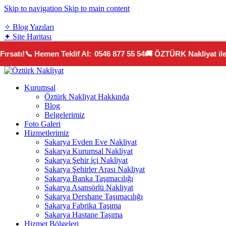
Skip to navigation
Skip to main content
teklif@sakaryaozturknakliyat.com
✧ Blog Yazıları
✦ Site Haritası
rsatı!
📞 Hemen Teklif Al:
0546 877 55 54
🚚 ÖZTÜRK Nakliyat ile G
Kurumsal
Öztürk Nakliyat Hakkında
Blog
Belgelerimiz
Foto Galeri
Hizmetlerimiz
Sakarya Evden Eve Nakliyat
Sakarya Kurumsal Nakliyat
Sakarya Şehir içi Nakliyat
Sakarya Şehirler Arası Nakliyat
Sakarya Banka Taşımacılığı
Sakarya Asansörlü Nakliyat
Sakarya Dershane Taşımacılığı
Sakarya Fabrika Taşıma
Sakarya Hastane Taşıma
Hizmet Bölgeleri