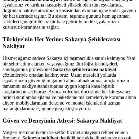
eşyalarınız ve kırılma hassasiyeti yüksek olan tüm eşyalarınız,
doğrudan nakliye aracımızın kasasından evinizin içine kadar güvenli
bir hat üzerinde taşınır. Bu sistem, taşınma gününü hem apartman
sakinleri için gürültüsüz bir hale getirir hem de eşyalarınızın
kusursuz korunmasını sağlar.
Türkiye'nin Her Yerine: Sakarya Şehirlerarası
Nakliyat
Hizmet ağımız sadece Sakarya içi taşımacılıkla sınırlı kalmıyor. Yeni
bir şehre adım atarken yaşayacağınız tüm lojistik endişeleri,
sunduğumuz profesyonel
Sakarya şehirlerarası nakliyat
çözümleriyle ortadan kaldırıyoruz. Uzun mesafeli yollarda
eşyalarınızın güvenliğini garanti altına almak adına, araçlarımızın
tamamını nakliye standartlarına uygun kapalı kasa lojistik
araçlarından seçiyoruz. Ayrıca yolculuk öncesinde her bir eşyanızı
birinci sınıf ambalajlama ve paketleme malzemeleriyle koruma altına
alıyor, mobilyalarınızın dekonte ve montaj işlemlerini uzman
marangozlarımız eşliğinde gerçekleştiriyoruz.
Güven ve Deneyimin Adresi: Sakarya Nakliyat
Müşteri memnuniyetini ve şeffaf hizmet anlayışını rehber edinen
firmamız,
Sakarya nakliyat
denildiğinde akla ilk gelen ve en çok