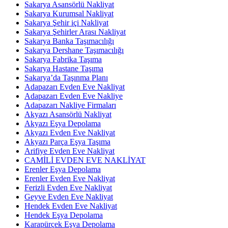
Sakarya Asansörlü Nakliyat
Sakarya Kurumsal Nakliyat
Sakarya Şehir içi Nakliyat
Sakarya Şehirler Arası Nakliyat
Sakarya Banka Taşımacılığı
Sakarya Dershane Taşımacılığı
Sakarya Fabrika Taşıma
Sakarya Hastane Taşıma
Sakarya’da Taşınma Planı
Adapazarı Evden Eve Nakliyat
Adapazarı Evden Eve Nakliye
Adapazarı Nakliye Firmaları
Akyazı Asansörlü Nakliyat
Akyazı Eşya Depolama
Akyazı Evden Eve Nakliyat
Akyazı Parça Eşya Taşıma
Arifiye Evden Eve Nakliyat
CAMİLİ EVDEN EVE NAKLİYAT
Erenler Eşya Depolama
Erenler Evden Eve Nakliyat
Ferizli Evden Eve Nakliyat
Geyve Evden Eve Nakliyat
Hendek Evden Eve Nakliyat
Hendek Eşya Depolama
Karapürçek Eşya Depolama