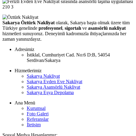
210
3
Sakarya Öztürk Nakliyat
olarak, Sakarya başta olmak üzere tüm
Türkiye genelinde
profesyonel
,
sigortalı
ve
asansörlü nakliyat
hizmetleri sunuyoruz. Deneyimli kadromuzla ihtiyaçlarınızda her
zaman yanınızdayız.
Adresimiz
İstiklal, Cumhuriyet Cad. No:6 D:B, 54054
Serdivan/Sakarya
Hizmetlerimiz
Sakarya Nakliyat
Sakarya Evden Eve Nakliyat
Sakarya Asansörlü Nakliyat
Sakarya Eşya Depolama
Ana Menü
Kurumsal
Foto Galeri
Referanslar
İletişim
Sosyal Medya Hesaplarımız: