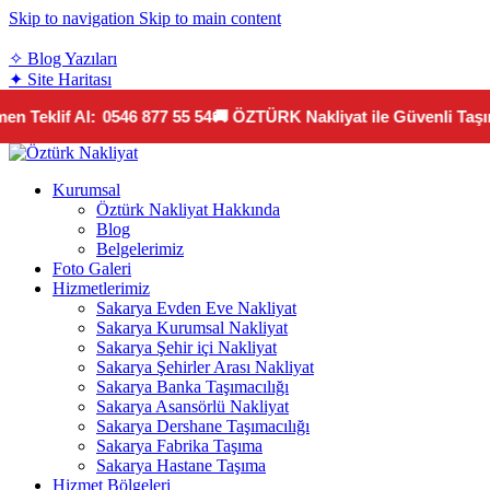
Skip to navigation
Skip to main content
teklif@sakaryaozturknakliyat.com
✧ Blog Yazıları
✦ Site Haritası
 Teklif Al:
0546 877 55 54
🚚 ÖZTÜRK Nakliyat ile Güvenli Taşıma
Kurumsal
Öztürk Nakliyat Hakkında
Blog
Belgelerimiz
Foto Galeri
Hizmetlerimiz
Sakarya Evden Eve Nakliyat
Sakarya Kurumsal Nakliyat
Sakarya Şehir içi Nakliyat
Sakarya Şehirler Arası Nakliyat
Sakarya Banka Taşımacılığı
Sakarya Asansörlü Nakliyat
Sakarya Dershane Taşımacılığı
Sakarya Fabrika Taşıma
Sakarya Hastane Taşıma
Hizmet Bölgeleri