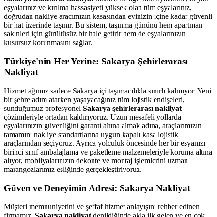
eşyalarınız ve kırılma hassasiyeti yüksek olan tüm eşyalarınız,
doğrudan nakliye aracımızın kasasından evinizin içine kadar güvenli
bir hat üzerinde taşınır. Bu sistem, taşınma gününü hem apartman
sakinleri için gürültüsüz bir hale getirir hem de eşyalarınızın
kusursuz korunmasını sağlar.
Türkiye'nin Her Yerine: Sakarya Şehirlerarası
Nakliyat
Hizmet ağımız sadece Sakarya içi taşımacılıkla sınırlı kalmıyor. Yeni
bir şehre adım atarken yaşayacağınız tüm lojistik endişeleri,
sunduğumuz profesyonel
Sakarya şehirlerarası nakliyat
çözümleriyle ortadan kaldırıyoruz. Uzun mesafeli yollarda
eşyalarınızın güvenliğini garanti altına almak adına, araçlarımızın
tamamını nakliye standartlarına uygun kapalı kasa lojistik
araçlarından seçiyoruz. Ayrıca yolculuk öncesinde her bir eşyanızı
birinci sınıf ambalajlama ve paketleme malzemeleriyle koruma altına
alıyor, mobilyalarınızın dekonte ve montaj işlemlerini uzman
marangozlarımız eşliğinde gerçekleştiriyoruz.
Güven ve Deneyimin Adresi: Sakarya Nakliyat
Müşteri memnuniyetini ve şeffaf hizmet anlayışını rehber edinen
firmamız,
Sakarya nakliyat
denildiğinde akla ilk gelen ve en çok