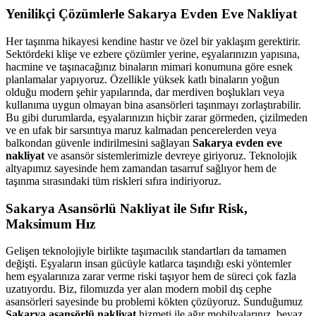
Yenilikçi Çözümlerle Sakarya Evden Eve Nakliyat
Her taşınma hikayesi kendine hastır ve özel bir yaklaşım gerektirir.
Sektördeki klişe ve ezbere çözümler yerine, eşyalarınızın yapısına,
hacmine ve taşınacağınız binaların mimari konumuna göre esnek
planlamalar yapıyoruz. Özellikle yüksek katlı binaların yoğun
olduğu modern şehir yapılarında, dar merdiven boşlukları veya
kullanıma uygun olmayan bina asansörleri taşınmayı zorlaştırabilir.
Bu gibi durumlarda, eşyalarınızın hiçbir zarar görmeden, çizilmeden
ve en ufak bir sarsıntıya maruz kalmadan pencerelerden veya
balkondan güvenle indirilmesini sağlayan
Sakarya evden eve
nakliyat
ve asansör sistemlerimizle devreye giriyoruz. Teknolojik
altyapımız sayesinde hem zamandan tasarruf sağlıyor hem de
taşınma sırasındaki tüm riskleri sıfıra indiriyoruz.
Sakarya Asansörlü Nakliyat ile Sıfır Risk,
Maksimum Hız
Gelişen teknolojiyle birlikte taşımacılık standartları da tamamen
değişti. Eşyaların insan gücüyle katlarca taşındığı eski yöntemler
hem eşyalarınıza zarar verme riski taşıyor hem de süreci çok fazla
uzatıyordu. Biz, filomuzda yer alan modern mobil dış cephe
asansörleri sayesinde bu problemi kökten çözüyoruz. Sunduğumuz
Sakarya asansörlü nakliyat
hizmeti ile ağır mobilyalarınız, beyaz