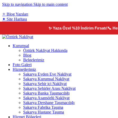
Skip to navigation
Skip to main content
teklif@sakaryaozturknakliyat.com
✧ Blog Yazıları
✦ Site Haritası
✨ Yaza Özel %10 İndirim Fırsatı!
📞 Hemen T
Kurumsal
Öztürk Nakliyat Hakkında
Blog
Belgelerimiz
Foto Galeri
Hizmetlerimiz
Sakarya Evden Eve Nakliyat
Sakarya Kurumsal Nakliyat
Sakarya Şehir içi Nakliyat
Sakarya Şehirler Arası Nakliyat
Sakarya Banka Taşımacılığı
Sakarya Asansörlü Nakliyat
Sakarya Dershane Taşımacılığı
Sakarya Fabrika Taşıma
Sakarya Hastane Taşıma
Hizmet Bölgeleri