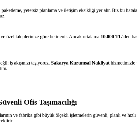
paketleme, yetersiz planlama ve iletişim eksikliği yer alır. Biz bu hatala
uz.
ve özel taleplerinize göre belirlenir. Ancak ortalama
10.000 TL
‘den ba
eğil; iş akışınızı taşıyoruz.
Sakarya Kurumsal Nakliyat
hizmetimizle t
lım.
üvenli Ofis Taşımacılığı
larının ve fabrika gibi büyük ölçekli işletmelerin güvenli, planlı ve hızl
ktirir.