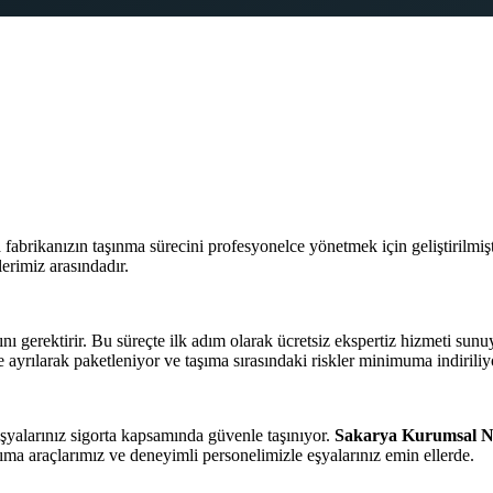
a fabrikanızın taşınma sürecini profesyonelce yönetmek için geliştirilmişt
rimiz arasındadır.
ı gerektirir. Bu süreçte ilk adım olarak ücretsiz ekspertiz hizmeti sunu
e ayrılarak paketleniyor ve taşıma sırasındaki riskler minimuma indiriliy
m eşyalarınız sigorta kapsamında güvenle taşınıyor.
Sakarya Kurumsal N
ıma araçlarımız ve deneyimli personelimizle eşyalarınız emin ellerde.