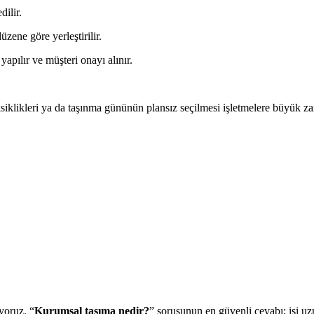
ilir.
üzene göre yerleştirilir.
pılır ve müşteri onayı alınır.
eksiklikleri ya da taşınma gününün plansız seçilmesi işletmelere büyük za
ıyoruz. “
Kurumsal taşıma nedir?
” sorusunun en güvenli cevabı; işi uz