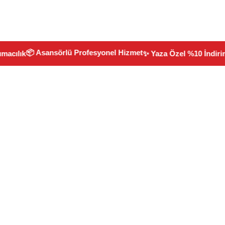
📦 Asansörlü Profesyonel Hizmet
✨ Yaza Özel %10 İndirim Fır
lık