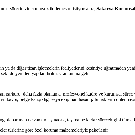
şınma sürecinizin sorunsuz ilerlemesini istiyorsanız,
Sakarya Kurumsal 
rın ya da diğer ticari işletmelerin faaliyetlerini kesintiye uğratmadan ye
r şekilde yeniden yapılandırılması anlamına gelir.
an parkuru, daha fazla planlama, profesyonel kadro ve kurumsal süreç yön
eri kaybı, belge karışıklığı veya ekipman hasarı gibi risklerin önlenmesi 
ngi departman ne zaman taşınacak, taşıma ne kadar sürecek gibi tüm adı
eler türlerine göre özel koruma malzemeleriyle paketlenir.