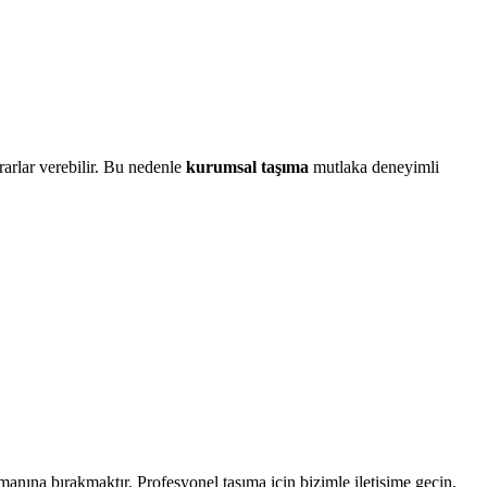
rarlar verebilir. Bu nedenle
kurumsal taşıma
mutlaka deneyimli
manına bırakmaktır. Profesyonel taşıma için bizimle iletişime geçin,