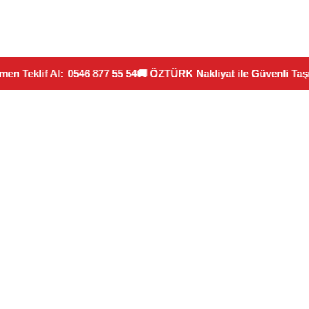
eklif Al:
0546 877 55 54
🚚 ÖZTÜRK Nakliyat ile Güvenli Taşımacı