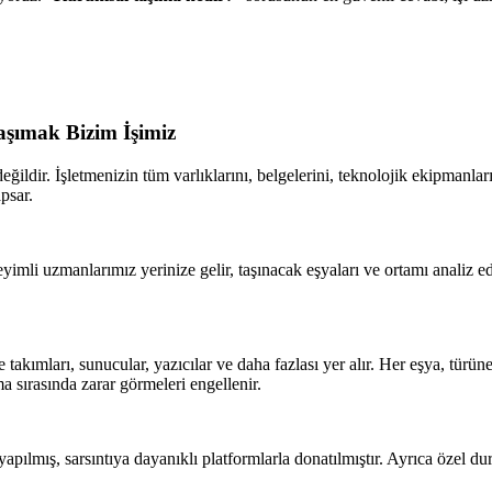
aşımak Bizim İşimiz
 değildir. İşletmenizin tüm varlıklarını, belgelerini, teknolojik ekipman
psar.
imli uzmanlarımız yerinize gelir, taşınacak eşyaları ve ortamı analiz ed
takımları, sunucular, yazıcılar ve daha fazlası yer alır. Her eşya, türün
ma sırasında zarar görmeleri engellenir.
pılmış, sarsıntıya dayanıklı platformlarla donatılmıştır. Ayrıca özel d